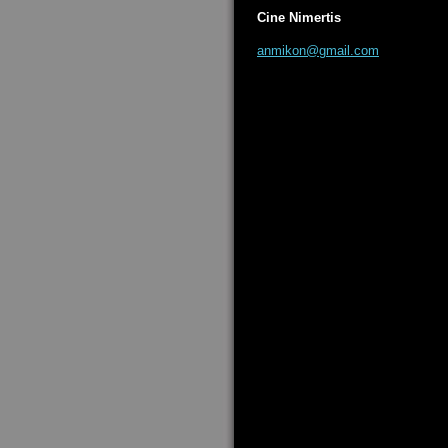
Cine Nimertis
anmikon@
gmail.co
m