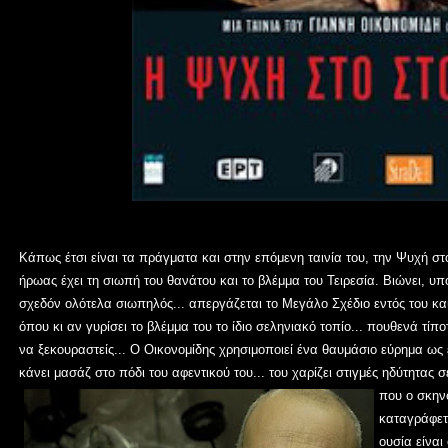
Κάπως έτσι είναι τα πράγματα και στην επόμενη ταινία του, την Ψυχή σ
ήρωας έχει τη σιωπή του θανάτου και το βλέμμα του Τειρεσία. Βιώνει, υποφ
σχεδόν ολότελα σιωπηλός... απεργάζεται το Μεγάλο Σχέδιο εντός του και 
όπου κι αν γυρίσει το βλέμμα του το ίδιο σεληνιακό τοπίο... πουθενά τίπο
να ξεκουραστείς... Ο Οικονομίδης χρησιμοποιεί ένα θαυμάσιο εύρημα ω
κάνει μασάζ στο πόδι του αφεντικού του... του χαρίζει στιγμές ηδύτητας
που ο σκην
καταγράφετα
ουσία είναι