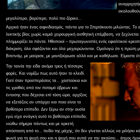
αναρριχητής
ακολουθούν.
μεγαλύτερο, βαρύτερο, πολύ πιο ζόρικο...
Αρχικά ήταν ένας αιφνιδιασμός, πάντα για το Σπιρτόκουτο μιλώντας. Το
λεκτικής βίας χωρίς καμιά χειρουργική αισθητική επέμβαση, να ξεχύνεται
πλημμυρίζει τα πάντα.
Ηθοποιοί
–
πρωταγωνιστές ενός εφιαλτικού κρεοπ
διάκριση, όλα σφάζονται και όλα μαχαιρώνονται.
Ομολογώ ότι η πρώτη μ
Βιτετνάμ, με μαύρισε, με μουτζούρωσε αλλά και με καθήλωσε. Είμαστε έτ
Την ταινία την είδα ακόμα τρεις ή τέσσερις
φορές.
Και νομίζω πως αυτό ήταν
το κλειδί.
Γιατί όταν προσπεράσεις τα...
χαστούκια
και
τις γροθι
ές από τον ποταμό ύβρεων και
έντασης που δέχεσαι επί τόση ώρα,
αρχίζεις
να εξετάζεις αν υπάρχει και ποιο είναι το
βαθύτερο επίπεδο.
Δεν ξέρω
αν στην ουσία
εγώ είχα ανάγκη αυτό το βαθύτερο επίπεδο,
νιώθω σήμερα πάντως και με αρκετή
απόσταση από το... πεδίο της μάχης, ότι δεν γίνεται αλλιώς να μιλήσει κ
φωνή για τη ψυχή σου και η ψυχή σου αυτιά να την ακούσει... άηχος ήχο