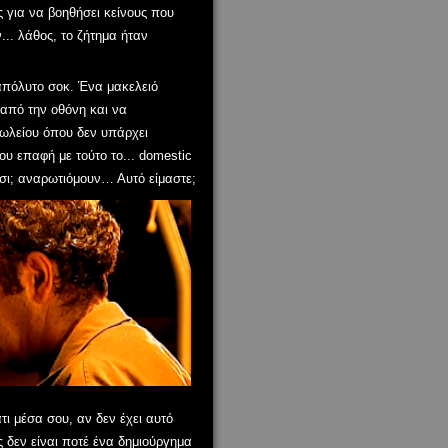
 για να βοηθήσει κείνους που
.. λάθος, το ζήτημα ήταν
 απόλυτο σοκ.
Ένα
μακελειό
 από την οθόνη και να
ωλείου όπου δεν υπάρχει
ου επαφή με
τούτο το... domestic
σι
;
αναρωτιόμουν
…
Αυτό είμαστε
;
άτι μέσα σου, αν δεν έχει αυτό
ς δεν είναι ποτέ ένα δημιούργημα