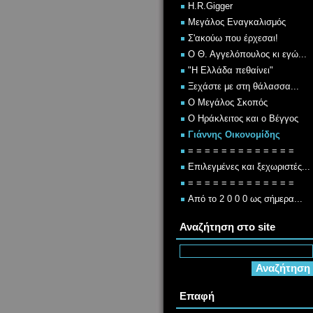
H.R.Gigger
Μεγάλος Εναγκαλισμός
Σ'ακούω που έρχεσαι!
Ο Θ. Αγγελόπουλος κι εγώ...
"Η Ελλάδα πεθαίνει"
Ξεχάστε με στη θάλασσα...
Ο Μεγάλος Σκοπός
Ο Ηράκλειτος και ο Βέγγος
Γιάννης Οικονομίδης
= = = = = = = = = = = = =
Επιλεγμένες και ξεχωριστές...
= = = = = = = = = = = = =
Από το 2 0 0 0 ως σήμερα...
Αναζήτηση στο site
Επαφή