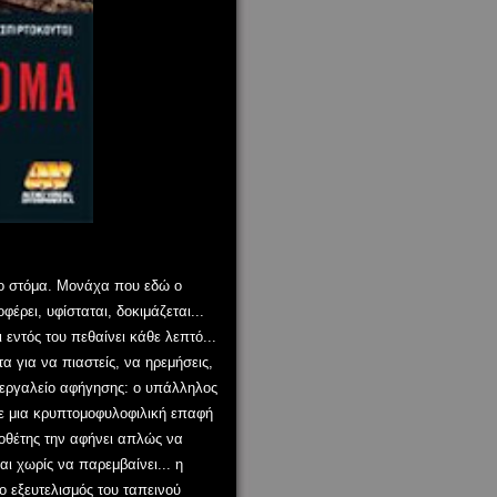
το στόμα. Μονάχα που εδώ ο
έρει, υφίσταται, δοκιμάζεται...
εντός του πεθαίνει κάθε λεπτό...
τα για να πιαστείς, να ηρεμήσεις,
ς εργαλείο αφήγησης: ο υπάλληλος
 σε μια κρυπτομοφυλοφιλική
επαφή
οθέτης την αφήνει απλώς να
ι χωρίς να παρεμβαίνει... η
 ο εξευτελισμός του ταπεινού