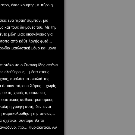
άστρο, ένας κομήτης με πύρινη
εις ένα 'άρτιο' σύμπαν, μια
ς και τους δαίμονές του. Με την
ντε μέλη μιας οικογένειας για
ιότοπο από κάθε λογής φυτά...
υρωδιά μαυλιστική μόνο και μόνο
πιρτόκουτο ο Οικονομίδης αφήνει
ες ελεύθερους... μέσα στους
ίχους, αμολάει τα σκυλιά της
 όποιον πάρει ο Χάρος... χωρίς
ς οίκτο, χωρίς προσωπεία,
κροαστικούς καθωσπρεπισμούς...
ύκολη η γραφή αυτή, δεν είναι
η παρακολούθηση της ταινίας...
α σχετικά, σύντομα θα το
 ανώδυνο, πιο... Κυριακάτικο. Αν