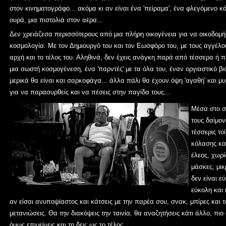
στον κινηματογράφο... ακόμα κι αν είναι ένα 'πείραμα', ένα φλεγόμενο κ
ουρά, μια πιστολιά στον αέρα...
Δεν χρειάζεσα περισσότερους από μια πλήρη οικογένεια για να οικοδομήσ
κοσμολογία. Με τον Δημιουργό του και τον Εωσφόρο του, με τους αγγέλου
αρχή και το τέλος του. Αληθινά, δεν έχεις ανάγκη παρά από τέσσερα ή πέ
μια σωστή κοσμογένεση, ένα 'παρντές' με τα όλα του, έναν οργιαστικό β
μερικά θα είναι και σαρκοφάγα... άλλα πάλι θα έχουν όψη 'αγαθή' και μ
για να παρασυρθείς και να πέσεις στην παγίδα τους...
Μέσα στο σ
τους δαίμον
τέσσερις το
κόλασης και
έλεος, χωρί
μάσκες, μι
δεν είναι ε
εύκολη και 
αν είσαι ανυποψίαστος και κάτσεις με την παρέα σου, σνακ, μπίρες και τ
μετανιώσεις. Θα την διακόψεις την ταινία, θα αναζητήσεις κάτι άλλο, πιο
όμως επιμείνεις και τη δεις ως το τέλος...