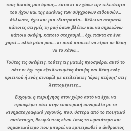
τους δικούς μου όρους... έστω κι αν χάνω την τελειότητα
του ήχου και της εικόνας των σύγχρονων αιθουσών...
άλλωστε, έχω και μια ιδιοτροπία... θέλω να σταματώ
κάποιες στιγμές τη ροή όσων βλέπω και να σημειώνω
κάποια σκέψη, κάποιο στοχασμό... όχι πάντα σε ένα
χαρτί... αλλά μέσα μου... κι αυτό απαιτεί να είμαι σε θέση
να το κάνω...
Τούτες τις σκέψεις, τούτες τις ματιές προσφέρει αυτό το
σάιτ κι όχι την εξειδικευμένη άποψη και θέση ενός
κριτικού ή ενός σινεφίλ με ατελείωτες 'ώρες πτήσης' στις
λεπτομέρειες...
Εύχομαι η περιήγηση στον χώρο αυτό να έχει να
προσφέρει κάτι στην εσωτερική συνομιλία με το
κινηματογραφικό γεγονός, που, ύστερα από το ποιητικό
αντίστοιχο, θεωρώ πως είναι ίσως το ωραιότερο και
σημαντικότερο που μπορεί να εμπειρωθεί ο άνθρωπος